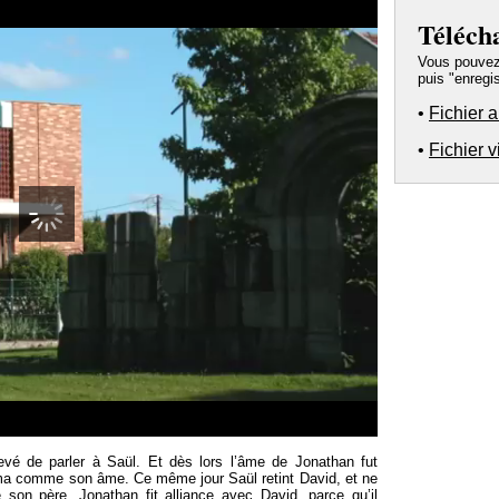
Téléch
Vous pouvez a
puis "enregis
•
Fichier 
•
Fichier 
00:00
evé de parler à Saül. Et dès lors l’âme de Jonathan fut
ima comme son âme. Ce même jour Saül retint David, et ne
 son père. Jonathan fit alliance avec David, parce qu’il