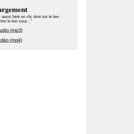
argement
ussi faire un clic droit sur le lien
trer le lien sous..."
audio (mp3)
vidéo (mp4)