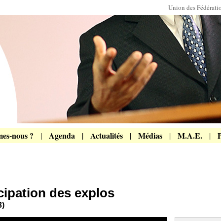
Union des Fédérat
es-nous ?
Agenda
Actualités
Médias
M.A.E.
P
|
|
|
|
|
icipation des explos
3)