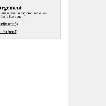
argement
ussi faire un clic droit sur le lien
trer le lien sous..."
audio (mp3)
vidéo (mp4)