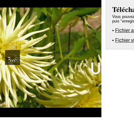
Téléch
Vous pouvez a
puis "enregis
•
Fichier 
•
Fichier 
00:00