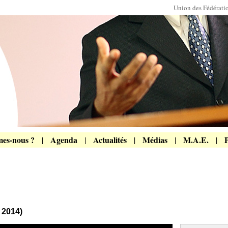
Union des Fédérat
es-nous ?
Agenda
Actualités
Médias
M.A.E.
P
|
|
|
|
|
 2014)