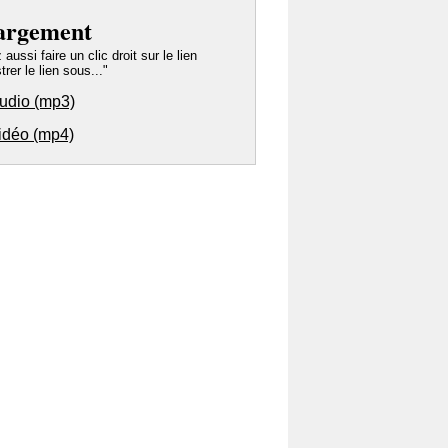
argement
ussi faire un clic droit sur le lien
trer le lien sous..."
audio (mp3)
vidéo (mp4)