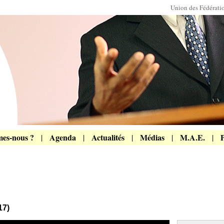
Union des Fédérat
es-nous ?
Agenda
Actualités
Médias
M.A.E.
P
|
|
|
|
|
17)