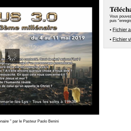
Téléch
Vous pouvez a
puis "enregis
•
Fichier 
•
Fichier 
00:00
aire " par le Pasteur Paolo Benini