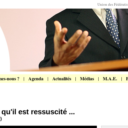
Union des Fédérat
es-nous ?
Agenda
Actualités
Médias
M.A.E.
P
|
|
|
|
|
u'il est ressuscité ...
)