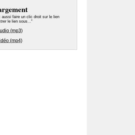
argement
ussi faire un clic droit sur le lien
trer le lien sous..."
audio (mp3)
vidéo (mp4)