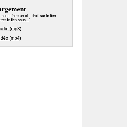
argement
ussi faire un clic droit sur le lien
trer le lien sous..."
audio (mp3)
vidéo (mp4)