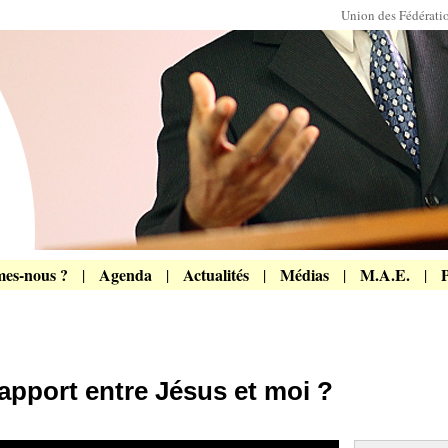
Union des Fédérat
es-nous ?
Agenda
Actualités
Médias
M.A.E.
P
|
|
|
|
|
apport entre Jésus et moi ?