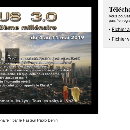
Téléch
Vous pouvez a
puis "enregis
•
Fichier 
•
Fichier 
00:00
aire " par le Pasteur Paolo Benini